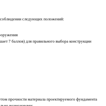
на соблюдении следующих положений:
сооружения
шает 7 баллов) для правильного выбора конструкции
четом прочности материала проектируемого фундамента
мально возможными;