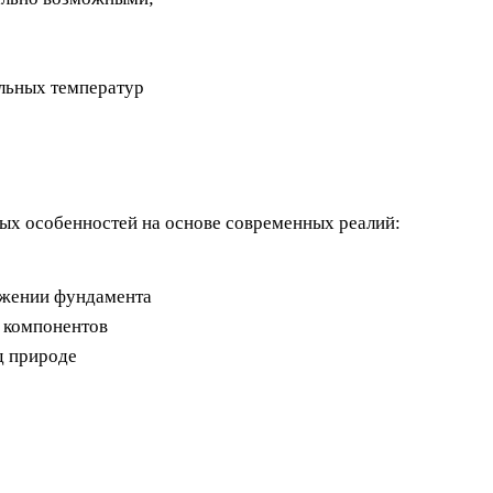
ельных температур
рых особенностей на основе современных реалий:
ужении фундамента
х компонентов
д природе