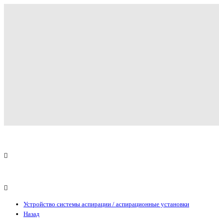
Устройство системы аспирации / аспирационные установки
Назад