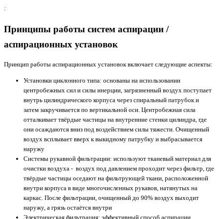
Принципы работы систем аспирации /
аспирационных установок
Принцип работы аспирационных установок включает следующие аспекты:
Установки циклонного типа: основаны на использовании
центробежных сил и силы инерции, загрязненный воздух поступает
внутрь цилиндрического корпуса через спиральный патрубок и
затем закручивается по вертикальной оси. Центробежная сила
отталкивает твёрдые частицы на внутренние стенки цилиндра, где
они осаждаются вниз под воздействием силы тяжести. Очищенный
воздух всплывает вверх к выкидному патрубку и выбрасывается
наружу
Системы рукавной фильтрации: используют тканевый материал для
очистки воздуха - воздух под давлением проходит через фильтр, где
твёрдые частицы оседают на фильтрующей ткани, расположенной
внутри корпуса в виде многочисленных рукавов, натянутых на
каркас. После фильтрации, очищенный до 90% воздух выходит
наружу, а грязь остаётся внутри
Электрическая фильтрация: эффективный способ аспирации,